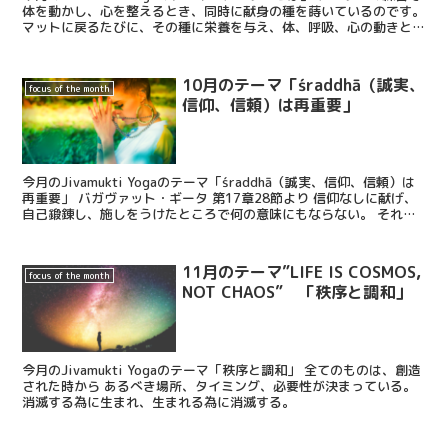
体を動かし、心を整えるとき、同時に献身の種を蒔いているのです。
マットに戻るたびに、その種に栄養を与え、体、呼吸、心の動きとの
親密さを育んでいきます。
10月のテーマ「śraddhā（誠実、
focus of the month
信仰、信頼）は再重要」
今月のJivamukti Yogaのテーマ「śraddhā（誠実、信仰、信頼）は
再重要」 バガヴァット・ギータ 第17章28節より 信仰なしに献げ、
自己鍛錬し、施しをうけたところで何の意味にもならない。 それは
Asat(アサット)＝不真実と呼ばれ、今世においても来世においても無
益だ。
11月のテーマ”LIFE IS COSMOS,
focus of the month
NOT CHAOS” 「秩序と調和」
今月のJivamukti Yogaのテーマ「秩序と調和」 全てのものは、創造
された時から あるべき場所、タイミング、必要性が決まっている。
消滅する為に生まれ、生まれる為に消滅する。