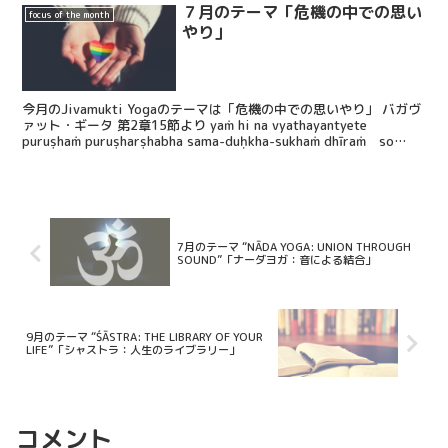
７月のテーマ「危機の中での思い
focus of the month
やり」
今月のJivamukti Yogaのテーマは「危機の中での思いやり」 バガヴ
ァット・ギータ 第2章15節より yaṁ hi na vyathayantyete
puruṣhaṁ puruṣharṣhabha sama-duḥkha-sukhaṁ dhīraṁ so
’mṛitatvāya kalpate
7月のテーマ “NĀDA YOGA: UNION THROUGH
SOUND”「ナーダヨガ：音による結合」
9月のテーマ “ŚĀSTRA: THE LIBRARY OF YOUR
LIFE”「シャストラ：人生のライブラリー」
コメント