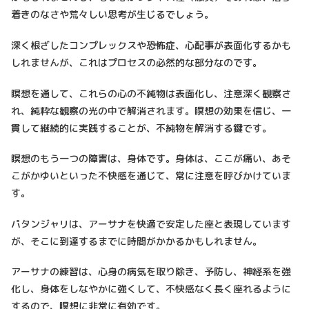
着きのなさや荒々しい思考が生じるでしょう。
深く根ざしたコンプレックスや恐怖症、心配事が表面化するかも
しれませんが、これはプロセスの必然的な部分なのです。
瞑想を通して、これらの心の不純物は表面化し、注意深く観察さ
れ、純粋な観察の光の中で解消されます。瞑想の効果を信じ、一
貫して継続的に実践することが、不純物を解消する鍵です。
瞑想のもう一つの障害は、身体です。身体は、ここが痛い、あそ
こがかゆいといった不快感を通じて、常に注意を呼びかけていま
す。
パタンジャリは、アーサナを快適で安定した座と表現しています
が、そこに到達するまでに時間がかかるかもしれません。
アーサナの練習は、心身の病気を取り除き、予防し、神経系を強
化し、身体をしなやかに強くして、不快感なく長く座れるように
するので、瞑想に非常に有効です。