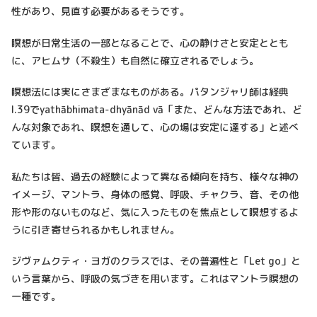
性があり、見直す必要があるそうです。
瞑想が日常生活の一部となることで、心の静けさと安定ととも
に、アヒムサ（不殺生）も自然に確立されるでしょう。
瞑想法には実にさまざまなものがある。パタンジャリ師は経典
I.39でyathābhimata-dhyānād vā「また、どんな方法であれ、ど
んな対象であれ、瞑想を通して、心の場は安定に達する」と述べ
ています。
私たちは皆、過去の経験によって異なる傾向を持ち、様々な神の
イメージ、マントラ、身体の感覚、呼吸、チャクラ、音、その他
形や形のないものなど、気に入ったものを焦点として瞑想するよ
うに引き寄せられるかもしれません。
ジヴァムクティ・ヨガのクラスでは、その普遍性と「Let go」と
いう言葉から、呼吸の気づきを用います。これはマントラ瞑想の
一種です。