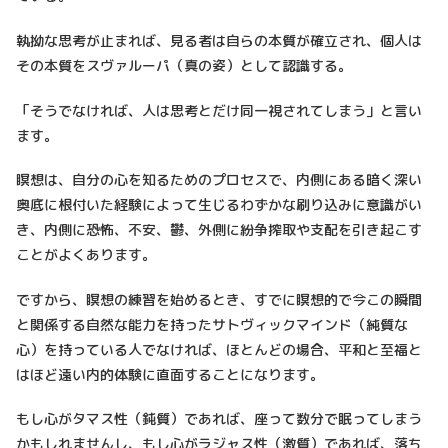
執拗な思考が止まれば、見る者は自らの本質が確立され、個人は
その本質をスヴァルーパ（真の姿）として認識する。
「そうでなければ、人は思考とだけ同一視されてしまう」と言い
ます。
瞑想は、自分の心を知るためのプロセスで、内側にある暗く深い
奥底に根付いた経験によって生じるわずかな刷り込みに意識がい
き、内側に恐怖、不安、鬱、外側に紛争搾取や支配を引き起こす
ことがよくあります。
ですから、瞑想の練習を始めるとき、すでに瞑想的で今この瞬間
と関係する自然な能力を持ったサトヴィックマインド（純質な
心）を持っている人でなければ、ほとんどの場合、平和と至福と
はほど遠い内的体験に直面することになります。
もし心がタマス性（鈍質）であれば、座って数分で眠ってしまう
かもしれませんし、もし心がラジャス性（激質）であれば、落ち