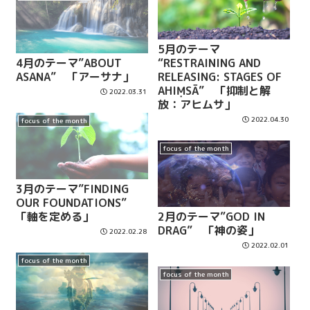
5月のテーマ
4月のテーマ”ABOUT
“RESTRAINING AND
ASANA” 「アーサナ」
RELEASING: STAGES OF
AHIṂSĀ” 「抑制と解
2022.03.31
放：アヒムサ」
2022.04.30
focus of the month
focus of the month
3月のテーマ”FINDING
OUR FOUNDATIONS”
「軸を定める」
2月のテーマ”GOD IN
DRAG” 「神の姿」
2022.02.28
2022.02.01
focus of the month
focus of the month