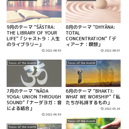
9月のテーマ “ŚĀSTRA:
8月のテーマ “DHYĀNA:
THE LIBRARY OF YOUR
TOTAL
LIFE”「シャストラ：人生
CONCENTRATION”「デ
のライブラリー」
ィアーナ：瞑想」
2022.08.30
2022.08.01
focus of the month
focus of the month
7月のテーマ “NĀDA
6月のテーマ “BHAKTI:
YOGA: UNION THROUGH
WHAT WE WORSHIP”「私
SOUND”「ナーダヨガ：音
たちが礼拝するもの」
による結合」
2022.05.26
2022.06.30
focus of the month
focus of the month