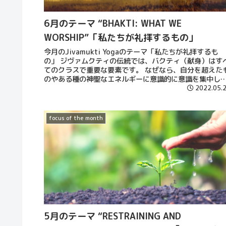
6月のテーマ “BHAKTI: WHAT WE
WORSHIP”「私たちが礼拝するもの」
今月のJivamukti Yogaのテーマ「私たちが礼拝するも
の」 ジヴァムクティの伝統では、バクティ（献身）はす
てのクラスで重要な要素です。 なぜなら、自分を超えた
のやある種の神聖なエネルギーに意識的に意識を集中し
ければ、 野心や虚栄心、傲慢、不安といった問題を練習
2022.05.
崇拝してしまい、 それが時間をかけて形になっていくか
しれないからです。
focus of the month
5月のテーマ “RESTRAINING AND