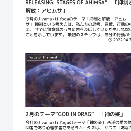
RELEASING: STAGES OF AHIṂSĀ” 「抑制
解放：アヒムサ」
今月のJivamukti Yogaのテーマ「抑制と解放：アヒム
サ」 抑制という考え方は、私たちの思考、言葉、行動の
に、 すでに無意識のうちに害を及ぼしていたかもしれな
ことを示しています。 最初のステップは、自分の行動が
者に与える影響をはっきりとした目で見ることです。 そ
2022.04.
は、自分自身を深く、明確に、正直に、そして謙虚に振
返ることを意味します。
focus of the month
2月のテーマ”GOD IN DRAG” 「神の姿」
今月のJivamukti Yogaのテーマ「神の姿」 西洋の愛の
仰者であり心理学者であるラム・ダスは、 かつて「あな