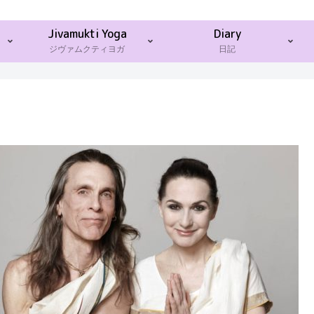
Jivamukti Yoga
Diary
ジヴァムクティヨガ
日記