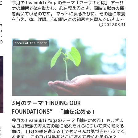
と
今月のJivamukti Yogaのテーマ「アーサナとは」 アーサ
ナの練習で体を動かし、心を整えるとき、同時に献身の種
を蒔いているのです。 マットに戻るたびに、その種に栄養
を与え、体、呼吸、心の動きとの親密さを育んでいきま
す。
2022.03.31
中
い
他
れ
30
focus of the month
り
3月のテーマ”FINDING OUR
FOUNDATIONS” 「軸を定める」
今月のJivamukti Yogaのテーマ「軸を定める」 さまざま
なヨガ流派の考え方の軸に触れそれらについて深く考える
信
事は、 自分の軸を考える上でもいろんな気づきを与えてく
た
れます。 このヨガは私をどこに連れて行くれるのか？