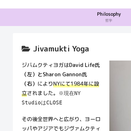
Philosophy
哲学
Jivamukti Yoga
ジバムクティヨガは
David Life氏
（左）とSharon Gannon氏
（右）
により
NYにて1984年に設
立
されました。
※現在NY
StudioはCLOSE
その後全世界へと広がり、ヨーロ
ッパやアジアでもジヴァムクティ