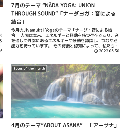
7月のテーマ “NĀDA YOGA: UNION
THROUGH SOUND”「ナーダヨガ：音による
結合」
今月のJivamukti Yogaのテーマ「ナーダ：音による結
べ
合」 人間は本来、エネルギーと振動を持つ存在であり、音
も
を通して外部にあるエネルギーや振動を認識し、つながる
な
能力を持っています。 その認識と認知によって、私たちは
で
26
内なるものに気づくことができるのです。
2022.06.30
も
focus of the month
4月のテーマ”ABOUT ASANA” 「アーサナ」