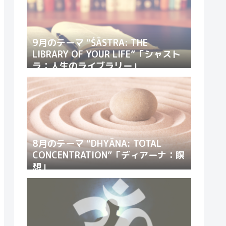
9月のテーマ “ŚĀSTRA: THE
LIBRARY OF YOUR LIFE”「シャスト
ラ：人生のライブラリー」
8月のテーマ “DHYĀNA: TOTAL
CONCENTRATION”「ディアーナ：瞑
想」