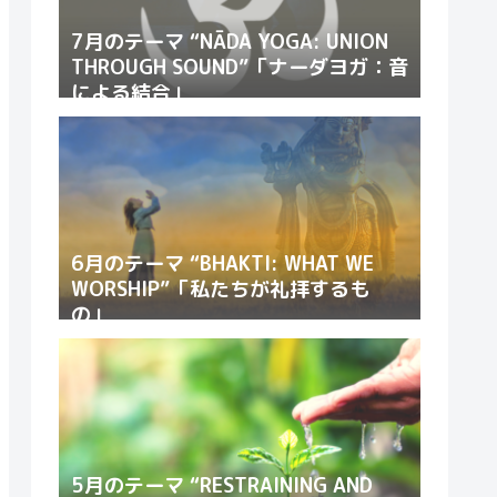
7月のテーマ “NĀDA YOGA: UNION
THROUGH SOUND”「ナーダヨガ：音
による結合」
6月のテーマ “BHAKTI: WHAT WE
WORSHIP”「私たちが礼拝するも
の」
5月のテーマ “RESTRAINING AND