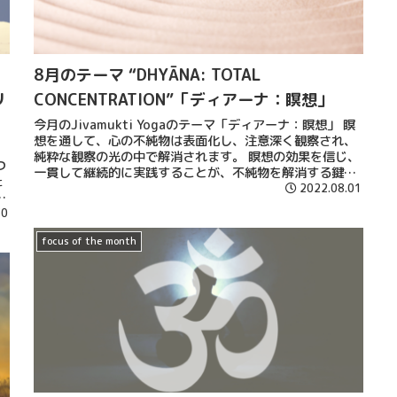
8月のテーマ “DHYĀNA: TOTAL
リ
CONCENTRATION”「ディアーナ：瞑想」
今月のJivamukti Yogaのテーマ「ディアーナ：瞑想」 瞑
想を通して、心の不純物は表面化し、注意深く観察され、
純粋な観察の光の中で解消されます。 瞑想の効果を信じ、
つ
一貫して継続的に実践することが、不純物を解消する鍵で
た
す。
2022.08.01
で
ら
30
在
focus of the month