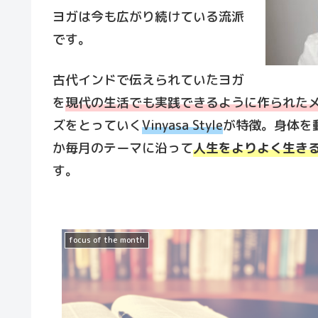
ヨガは今も広がり続けている流派
です。
古代インドで伝えられていたヨガ
を
現代の生活でも実践できるように作られた
ズをとっていく
Vinyasa Style
が特徴。身体を
か毎月のテーマに沿って
人生をよりよく生き
す。
focus of the month