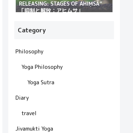
RELEASING: STAGES OF AHIṂSĀ”
「抑制と解放：アヒムサ」
Category
Philosophy
Yoga Philosophy
Yoga Sutra
Diary
travel
Jivamukti Yoga