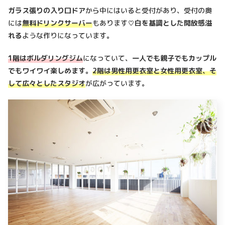
ガラス張りの入り口ドア
から中にはいると受付があり、受付の奥
には
無料ドリンクサーバー
もあります♡
白を基調とした開放感溢
れる
ような作りになっています。
1階はボルダリングジム
になっていて、
一人でも親子でもカップル
でもワイワイ楽しめます。
2階は男性用更衣室と女性用更衣室、そ
して広々としたスタジオ
が広がっています。