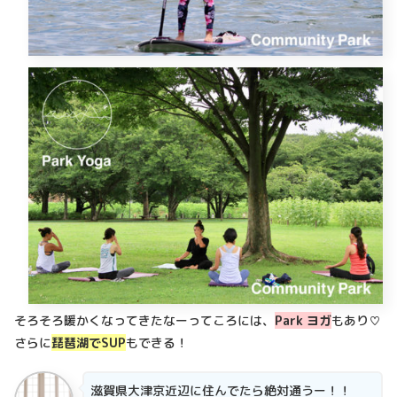
そろそろ暖かくなってきたなーってころには、
Park ヨガ
もあり♡
さらに
琵琶湖でSUP
もできる！
滋賀県大津京近辺に住んでたら絶対通うー！！